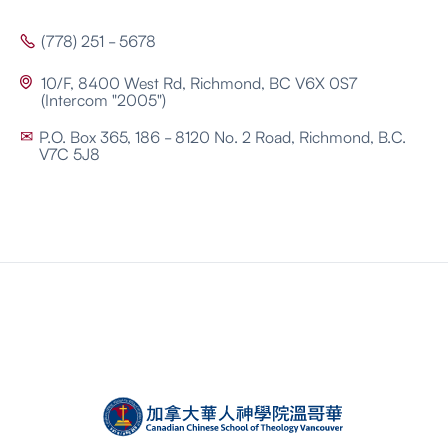
(778) 251 - 5678

10/F, 8400 West Rd, Richmond, BC V6X 0S7

(Intercom "2005")
P.O. Box 365, 186 - 8120 No. 2 Road, Richmond, B.C.
✉
V7C 5J8