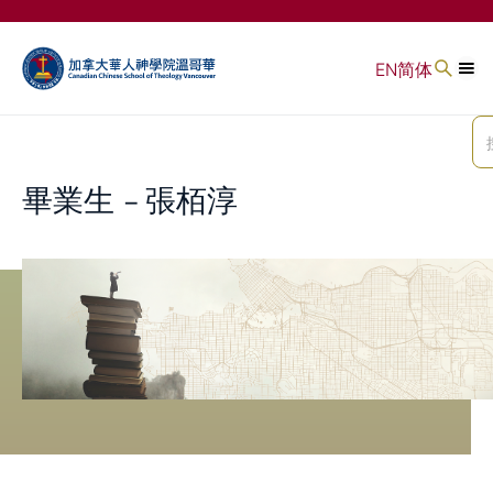
EN
简体
畢業生 - 張栢淳