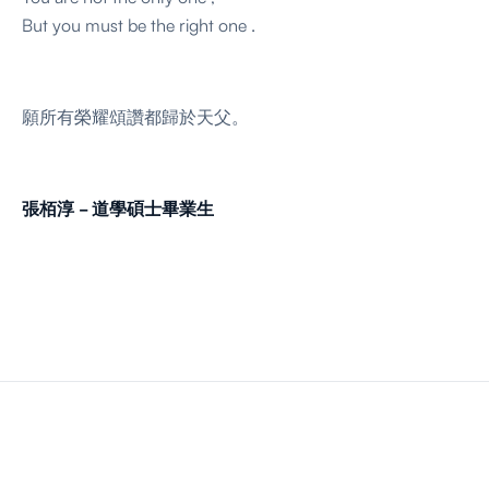
But you must be the right one .
願所有榮耀頌讚都歸於天父。
張栢淳 - 道學碩士畢業生