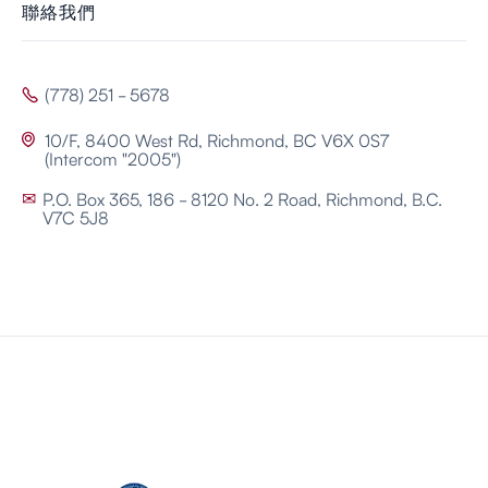
聯絡我們
(778) 251 - 5678

10/F, 8400 West Rd, Richmond, BC V6X 0S7

(Intercom "2005")
P.O. Box 365, 186 - 8120 No. 2 Road, Richmond, B.C.
✉
V7C 5J8